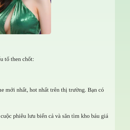
 tố then chốt:
 mới nhất, hot nhất trên thị trường. Bạn có
uộc phiêu lưu biển cả và săn tìm kho báu giá