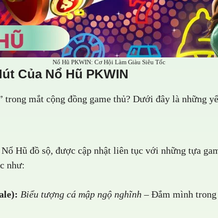
Nổ Hũ PKWIN: Cơ Hội Làm Giàu Siêu Tốc
Hút Của Nổ Hũ PKWIN
trong mắt cộng đồng game thủ? Dưới đây là những yếu
 Hũ đồ sộ, được cập nhật liên tục với những tựa game
ộc như:
le):
Biểu tượng cá mập ngộ nghĩnh
– Đắm mình trong c