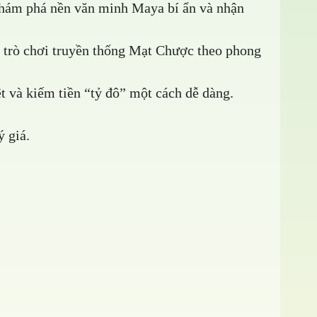
ám phá nền văn minh Maya bí ẩn và nhận
 trò chơi truyền thống Mạt Chược theo phong
t và kiếm tiền “tỷ đô” một cách dễ dàng.
 giá.