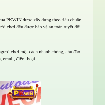
t của PKWIN được xây dựng theo tiêu chuẩn
ười chơi đều được bảo vệ an toàn tuyệt đối.
người chơi một cách nhanh chóng, chu đáo
n, email, điện thoại…