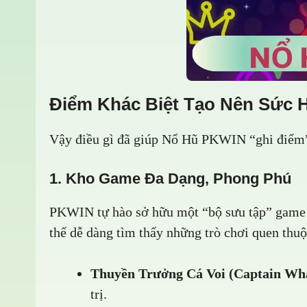
Điểm Khác Biệt Tạo Nên Sức 
Vậy điều gì đã giúp Nổ Hũ PKWIN “ghi điểm” 
1. Kho Game Đa Dạng, Phong Phú
PKWIN tự hào sở hữu một “bộ sưu tập” game Nổ
thể dễ dàng tìm thấy những trò chơi quen thu
Thuyền Trưởng Cá Voi (Captain Wha
trị.