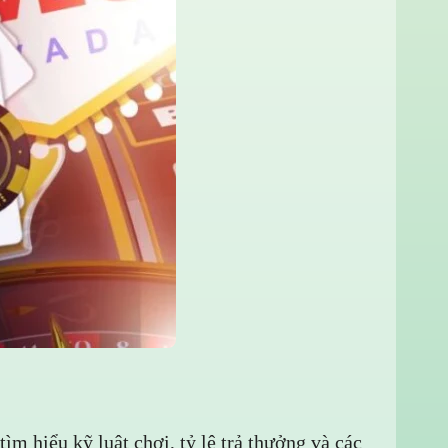
ìm hiểu kỹ luật chơi, tỷ lệ trả thưởng và các