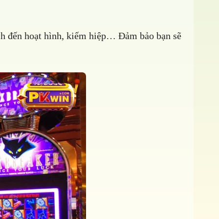
ích đến hoạt hình, kiếm hiệp… Đảm bảo bạn sẽ