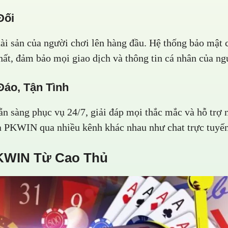
Đối
tài sản của người chơi lên hàng đầu. Hệ thống bảo mậ
hất, đảm bảo mọi giao dịch và thông tin cá nhân của ng
Đáo, Tận Tình
n sàng phục vụ 24/7, giải đáp mọi thắc mắc và hỗ trợ 
của PKWIN qua nhiều kênh khác nhau như chat trực tuyế
PKWIN Từ Cao Thủ