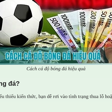
Cách cá độ bóng đá hiệu quả
óng đá?
thiếu kiến thức, bạn dễ rơi vào tình trạng thua lỗ hoặc