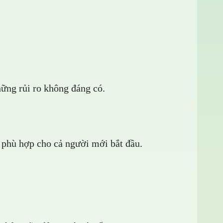
hững rủi ro không đáng có.
 phù hợp cho cả người mới bắt đầu.