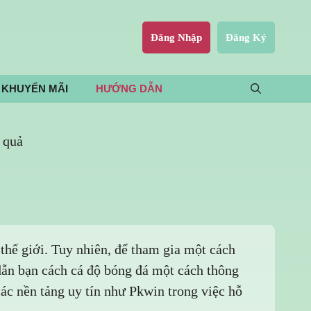
Đăng Nhập
Đăng Ký
KHUYẾN MÃI
HƯỚNG DẪN
 quả
 thế giới. Tuy nhiên, để tham gia một cách
 dẫn bạn cách cá độ bóng đá một cách thông
các nền tảng uy tín như Pkwin trong việc hỗ