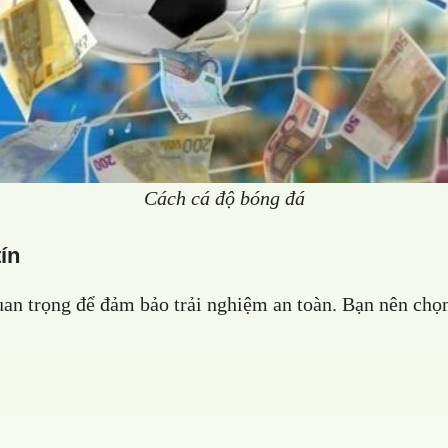
Cách cá độ bóng đá
ín
uan trọng để đảm bảo trải nghiệm an toàn. Bạn nên chọ