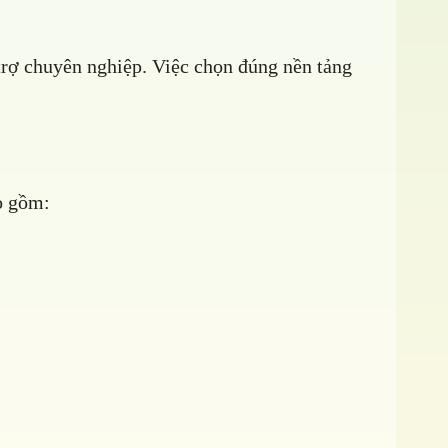
trợ chuyên nghiệp. Việc chọn đúng nền tảng
ao gồm: