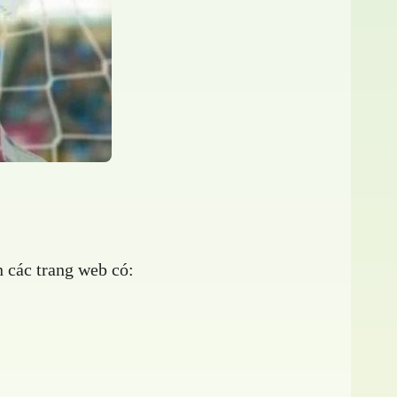
n các trang web có: