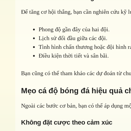
Để tăng cơ hội thắng, bạn cần nghiên cứu kỹ l
Phong độ gần đây của hai đội.
Lịch sử đối đầu giữa các đội.
Tình hình chấn thương hoặc đội hình r
Điều kiện thời tiết và sân bãi.
Bạn cũng có thể tham khảo các dự đoán từ chu
Mẹo cá độ bóng đá hiệu quả 
Ngoài các bước cơ bản, bạn có thể áp dụng mộ
Không đặt cược theo cảm xúc