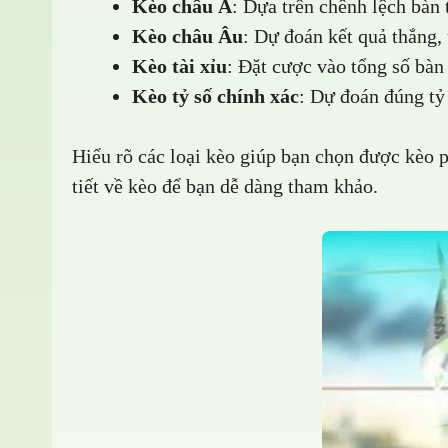
Kèo châu Á
: Dựa trên chênh lệch bàn
Kèo châu Âu
: Dự đoán kết quả thắng, 
Kèo tài xỉu
: Đặt cược vào tổng số bàn
Kèo tỷ số chính xác
: Dự đoán đúng tỷ 
Hiểu rõ các loại kèo giúp bạn chọn được kèo 
tiết về kèo để bạn dễ dàng tham khảo.