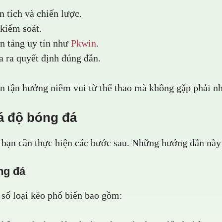
 tích và chiến lược.
 kiểm soát.
ền tảng uy tín như
Pkwin
.
ưa ra quyết định đúng đắn.
ạn tận hưởng niềm vui từ thể thao mà không gặp phải n
á độ bóng đá
 bạn cần thực hiện các bước sau. Những hướng dẫn này
ng đá
t số loại kèo phổ biến bao gồm: