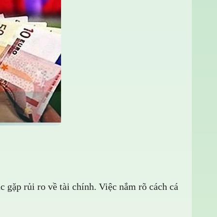
 gặp rủi ro về tài chính. Việc nắm rõ cách cá