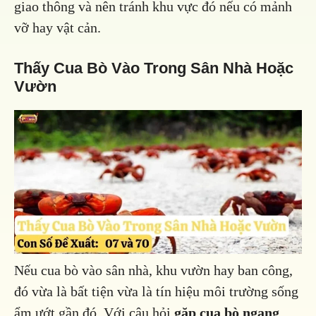
giao thông và nên tránh khu vực đó nếu có mảnh
vỡ hay vật cản.
Thấy Cua Bò Vào Trong Sân Nhà Hoặc
Vườn
Nếu cua bò vào sân nhà, khu vườn hay ban công,
đó vừa là bất tiện vừa là tín hiệu môi trường sống
ẩm ướt gần đó. Với câu hỏi
gặp cua bò ngang