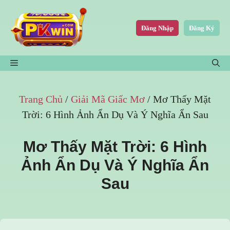
Chuyển
đến
Đăng Nhập
Đăng Ký
nội
dung
MENU
Trang Chủ
/
Giải Mã Giấc Mơ
/
Mơ Thấy Mặt
Trời: 6 Hình Ảnh Ẩn Dụ Và Ý Nghĩa Ẩn Sau
Mơ Thấy Mặt Trời: 6 Hình
Ảnh Ẩn Dụ Và Ý Nghĩa Ẩn
Sau