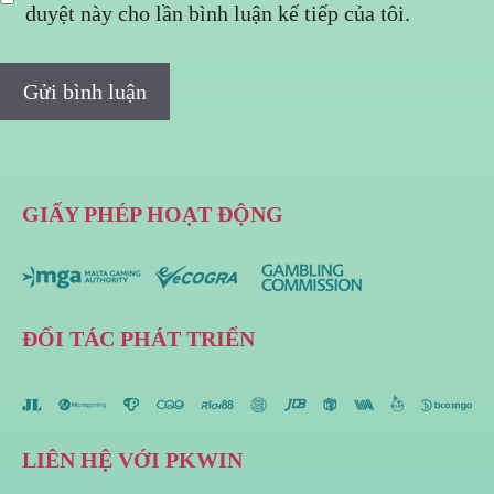
duyệt này cho lần bình luận kế tiếp của tôi.
GIẤY PHÉP HOẠT ĐỘNG
ĐỐI TÁC PHÁT TRIỂN
LIÊN HỆ VỚI PKWIN