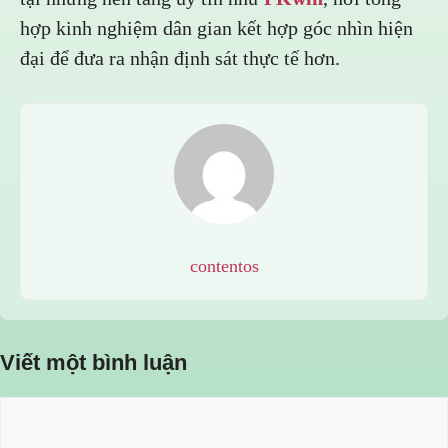
hợp kinh nghiệm dân gian kết hợp góc nhìn hiện
đại để đưa ra nhận định sát thực tế hơn.
contentos
Viết một bình luận
Bình
luận