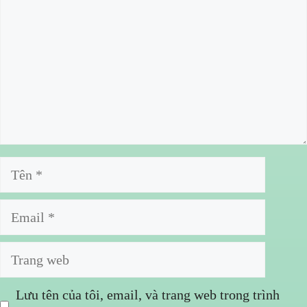
Tên
Email
Trang
web
Lưu tên của tôi, email, và trang web trong trình