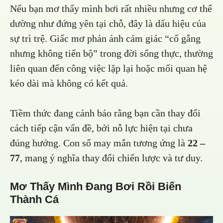
Nếu bạn mơ thấy mình bơi rất nhiều nhưng cơ thể
dường như đứng yên tại chỗ, đây là dấu hiệu của
sự trì trệ. Giấc mơ phản ánh cảm giác “cố gắng
nhưng không tiến bộ” trong đời sống thực, thường
liên quan đến công việc lặp lại hoặc mối quan hệ
kéo dài mà không có kết quả.
Tiềm thức đang cảnh báo rằng bạn cần thay đổi
cách tiếp cận vấn đề, bởi nỗ lực hiện tại chưa
đúng hướng. Con số may mắn tương ứng là
22 –
77
, mang ý nghĩa thay đổi chiến lược và tư duy.
Mơ Thấy Mình Đang Bơi Rồi Biến
Thành Cá