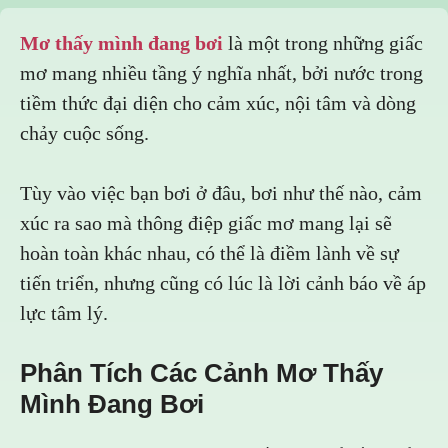
Mơ thấy mình đang bơi
là một trong những giấc
mơ mang nhiều tầng ý nghĩa nhất, bởi nước trong
tiềm thức đại diện cho cảm xúc, nội tâm và dòng
chảy cuộc sống.
Tùy vào việc bạn bơi ở đâu, bơi như thế nào, cảm
xúc ra sao mà thông điệp giấc mơ mang lại sẽ
hoàn toàn khác nhau, có thể là điềm lành về sự
tiến triển, nhưng cũng có lúc là lời cảnh báo về áp
lực tâm lý.
Phân Tích Các Cảnh Mơ Thấy
Mình Đang Bơi