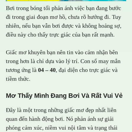
Bơi trong bóng tối phản ánh việc bạn đang bước
đi trong giai đoạn mơ hồ, chưa rõ hướng đi. Tuy
nhiên, nếu bạn vẫn bơi được và không hoảng sợ,
điều này cho thấy trực giác của bạn rất mạnh.
Giấc mơ khuyên bạn nên tin vào cảm nhận bên
trong hơn là chỉ dựa vào lý trí. Con số may mắn
tương ứng là
04 – 40
, đại diện cho trực giác và
tiềm thức.
Mơ Thấy Mình Đang Bơi Và Rất Vui Vẻ
Đây là một trong những giấc mơ đẹp nhất liên
quan đến hành động bơi. Nó phản ánh sự giải
phóng cảm xúc, niềm vui nội tâm và trạng thái