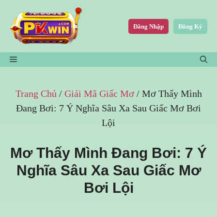
Chuyển
đến
Đăng Nhập
Đăng Ký
nội
dung
MENU
Trang Chủ
/
Giải Mã Giấc Mơ
/
Mơ Thấy Mình
Đang Bơi: 7 Ý Nghĩa Sâu Xa Sau Giấc Mơ Bơi
Lội
Mơ Thấy Mình Đang Bơi: 7 Ý
Nghĩa Sâu Xa Sau Giấc Mơ
Bơi Lội